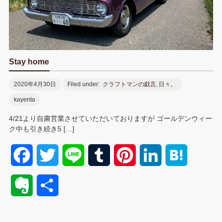
Stay home
2020年4月30日
Filed under:
クラフトマンの戯言
,
日々。
kayenta
4/21より自粛営業させていただいておりますが ゴールデンウィー
ク中も引き続き5 […]
F
T
L
T
P
L
H
a
w
i
u
i
i
a
E
共
c
i
n
m
n
n
t
v
有
e
t
e
b
t
k
e