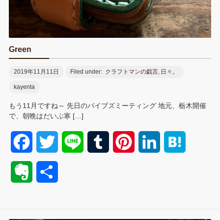
Green
2019年11月11日
Filed under:
クラフトマンの戯言
,
日々。
kayenta
もう11月ですね～ 先日のバイブズミーティング 地元、栃木開催
で、朝晩はだいぶ寒 […]
F
T
L
T
P
L
H
a
w
i
u
i
i
a
E
共
c
i
n
m
n
n
t
v
有
e
t
e
b
t
k
e
e