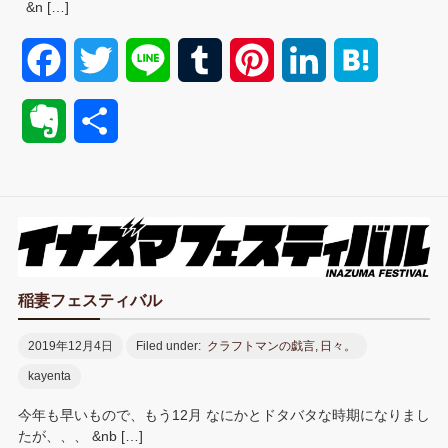
&n […]
F
T
L
T
P
L
H
a
w
i
u
i
i
a
E
共
c
i
n
m
n
n
t
v
有
e
t
e
b
t
k
e
e
b
t
l
e
e
n
r
o
e
r
r
d
a
n
稲妻フェスティバル
o
r
e
I
o
2019年12月4日
Filed under:
クラフトマンの戯言
,
日々。
k
s
n
kayenta
t
t
今年も早いもので、もう12月 なにかとドタバタな時期になりまし
e
たが、、、 &nb […]