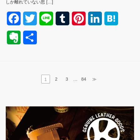
しか離れていない思 […]
F
T
L
T
P
L
H
a
w
i
u
i
i
a
E
共
c
i
n
m
n
n
t
v
有
e
t
e
b
t
k
e
e
b
t
l
e
e
n
r
…
2
3
84
≫
1
o
e
r
r
d
a
n
o
r
e
I
o
k
s
n
t
t
e