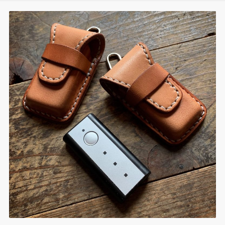
e
b
t
l
e
e
n
r
o
e
r
r
d
a
n
o
r
e
I
o
k
s
n
t
t
e