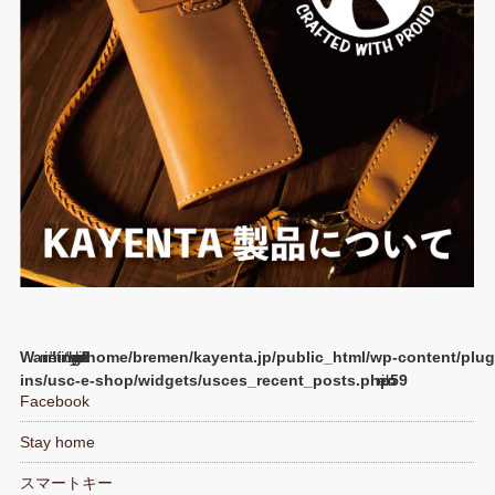
Warning
/home/bremen/kayenta.jp/public_html/wp-content/plug
ins/usc-e-shop/widgets/usces_recent_posts.php
59
Facebook
Stay home
スマートキー