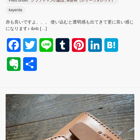
Filed under:
クラフトマンの戯言
,
革財布（レザーウォレット）
kayenta
赤も良いですよ、、、 使い込むと透明感も出てきて更に良い感じ
になります♪ &nb […]
F
T
L
T
P
L
H
a
w
i
u
i
i
a
E
共
c
i
n
m
n
n
t
v
有
e
t
e
b
t
k
e
e
b
t
l
e
e
n
r
o
e
r
r
d
a
n
o
r
e
I
o