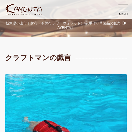
MENU
栃木県小山市｜財布（革財布,レザーウォレット）等,手作り革製品の販売【K
AYENTA】
クラフトマンの戯言