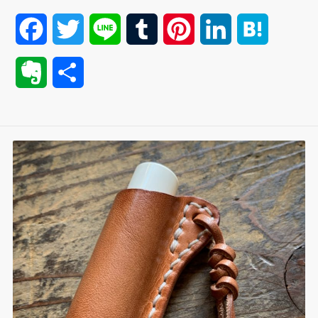
F
T
L
T
P
L
H
a
w
i
u
i
i
a
E
共
c
i
n
m
n
n
t
v
有
e
t
e
b
t
k
e
e
b
t
l
e
e
n
r
o
e
r
r
d
a
n
o
r
e
I
o
k
s
n
t
t
e