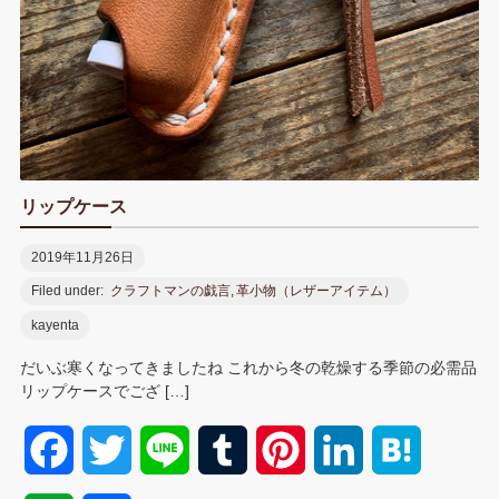
リップケース
2019年11月26日
Filed under:
クラフトマンの戯言
,
革小物（レザーアイテム）
kayenta
だいぶ寒くなってきましたね これから冬の乾燥する季節の必需品
リップケースでござ […]
F
T
L
T
P
L
H
a
w
i
u
i
i
a