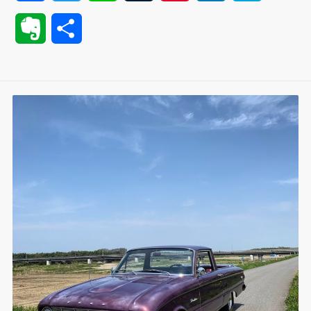
a
w
i
u
i
i
a
E
共
c
i
n
m
n
n
t
v
有
e
t
e
b
t
k
e
e
b
t
l
e
e
n
r
o
e
r
r
d
a
n
o
r
e
I
o
k
s
n
t
t
e