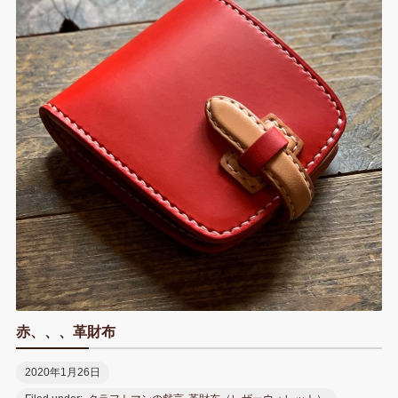
o
e
r
r
d
a
n
o
r
e
I
o
k
s
n
t
t
e
赤、、、革財布
2020年1月26日