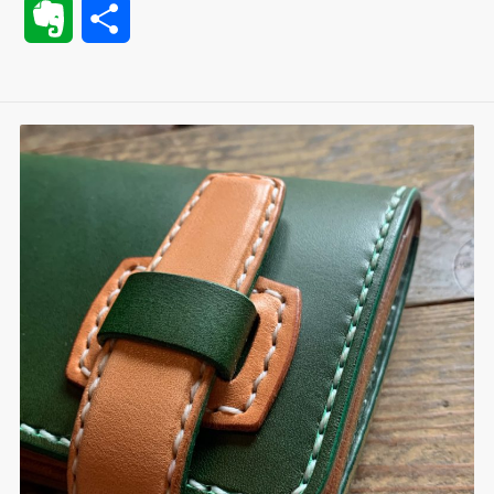
E
共
c
i
n
m
n
n
t
v
有
e
t
e
b
t
k
e
e
b
t
l
e
e
n
r
o
e
r
r
d
a
n
o
r
e
I
o
k
s
n
t
t
e