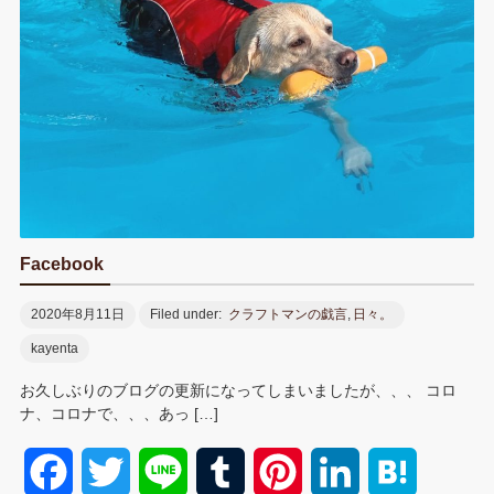
Facebook
2020年8月11日
Filed under:
クラフトマンの戯言
,
日々。
kayenta
お久しぶりのブログの更新になってしまいましたが、、、 コロ
ナ、コロナで、、、あっ […]
F
T
L
T
P
L
H