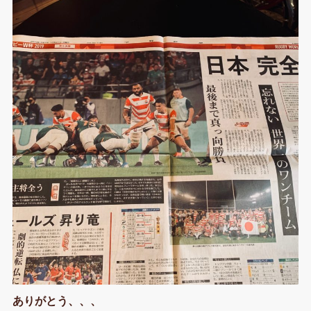
b
t
l
e
e
n
r
o
e
r
r
d
a
n
o
r
e
I
o
k
s
n
t
t
e
ありがとう、、、