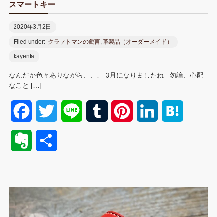
スマートキー
2020年3月2日
Filed under:
クラフトマンの戯言
,
革製品（オーダーメイド）
kayenta
なんだか色々ありながら、、、 3月になりましたね 勿論、心配
なこと […]
F
T
L
T
P
L
H
a
w
i
u
i
i
a
E
共
c
i
n
m
n
n
t
v
有
e
t
e
b
t
k
e
e
b
t
l
e
e
n
r