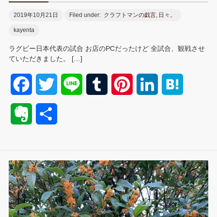
2019年10月21日
Filed under:
クラフトマンの戯言
,
日々。
kayenta
ラグビー日本代表の試合 お店のPCだったけど 全試合、観戦させ
ていただきました。 […]
F
T
L
T
P
L
H
a
w
i
u
i
i
a
E
共
c
i
n
m
n
n
t
v
有
e
t
e
b
t
k
e
e
b
t
l
e
e
n
r
o
e
r
r
d
a
n
o
r
e
I