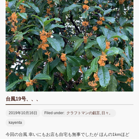
o
k
s
n
t
t
e
台風19号、、、
2019年10月16日
Filed under:
クラフトマンの戯言
,
日々。
kayenta
今回の台風 幸いにもお店も自宅も無事でしたが ほんの1kmほど