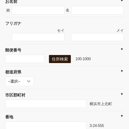
＊
お名前
姓
名
フリガナ
セイ
メイ
＊
郵便番号
100-1000
＊
都道府県
＊
市区郡町村
横浜市上北町
＊
番地
3-24-555