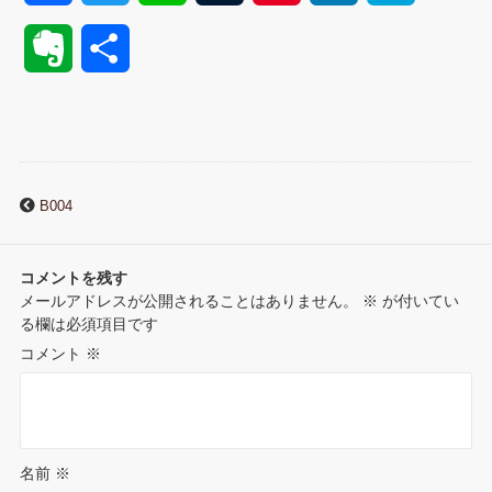
a
w
i
u
i
i
a
E
共
c
i
n
m
n
n
t
v
有
e
t
e
b
t
k
e
e
b
t
l
e
e
n
r
B004
o
e
r
r
d
a
n
o
r
e
I
コメントを残す
o
メールアドレスが公開されることはありません。
※
が付いてい
k
s
n
る欄は必須項目です
t
コメント
※
t
e
名前
※