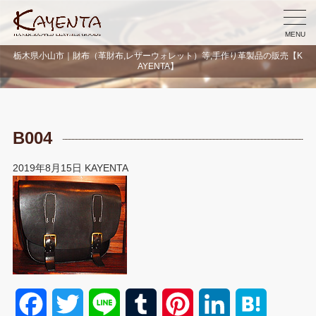
MENU
栃木県小山市｜財布（革財布,レザーウォレット）等,手作り革製品の販売【K
AYENTA】
B004
2019年8月15日
KAYENTA
F
T
L
T
P
L
H