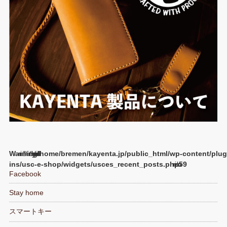
Warning
/home/bremen/kayenta.jp/public_html/wp-content/plug
ins/usc-e-shop/widgets/usces_recent_posts.php
59
Facebook
Stay home
スマートキー