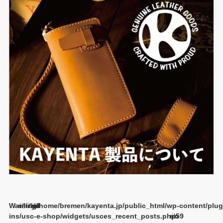
Warning
/home/bremen/kayenta.jp/public_html/wp-content/plug
ins/usc-e-shop/widgets/usces_recent_posts.php
59