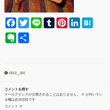
F
T
L
T
P
L
H
a
w
i
u
i
i
a
E
共
c
i
n
m
n
n
t
v
有
e
t
e
b
t
k
e
e
b
t
l
e
e
n
r
O013__001
o
e
r
r
d
a
n
o
r
e
I
コメントを残す
o
メールアドレスが公開されることはありません。
※
が付いてい
k
s
n
る欄は必須項目です
t
コメント
※
t