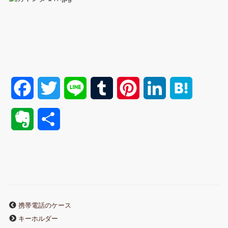
F
T
L
T
P
L
H
a
w
i
u
i
i
a
E
共
c
i
n
m
n
n
t
v
有
e
t
e
b
t
k
e
e
b
t
l
e
e
n
r
o
e
r
r
d
a
携帯電話のケース
n
キーホルダー
o
r
e
I