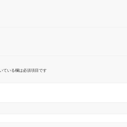
a
v
有
t
e
e
r
n
n
a
o
t
いている欄は必須項目です
e