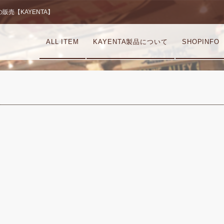
売【KAYENTA】
ALL ITEM
KAYENTA製品について
SHOPINFO