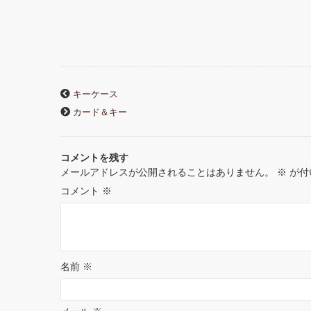
a
w
i
u
i
i
c
i
n
m
n
n
e
t
e
b
t
k
キーケース
b
t
l
e
e
カード＆キー
o
e
r
r
d
コメントを残す
o
r
e
I
メールアドレスが公開されることはありません。
※
が付
k
s
n
コメント
※
t
名前
※