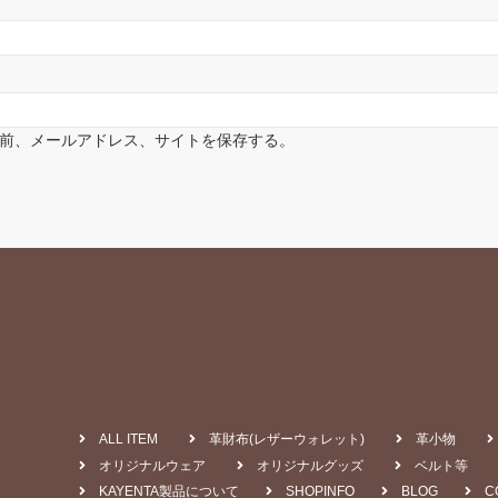
前、メールアドレス、サイトを保存する。
ALL ITEM
革財布(レザーウォレット)
革小物
オリジナルウェア
オリジナルグッズ
ベルト等
KAYENTA製品について
SHOPINFO
BLOG
C