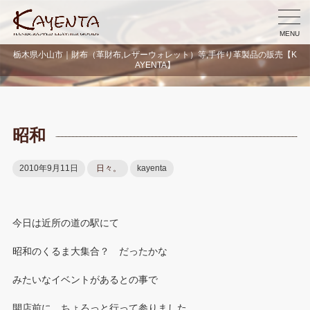
MENU
栃木県小山市｜財布（革財布,レザーウォレット）等,手作り革製品の販売【K
AYENTA】
昭和
2010年9月11日
日々。
kayenta
今日は近所の道の駅にて
昭和のくるま大集合？ だったかな
みたいなイベントがあるとの事で
開店前に ちょろっと行って参りました。