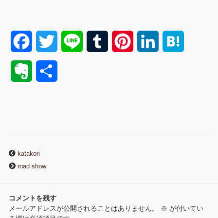
F
T
L
T
P
L
H
a
w
i
u
i
i
a
E
共
c
i
n
m
n
n
t
v
有
e
t
e
b
t
k
e
e
b
t
l
e
e
n
r
o
e
r
r
d
a
katakori
n
road show
o
r
e
I
o
k
s
n
コメントを残す
t
メールアドレスが公開されることはありません。
※
が付いてい
t