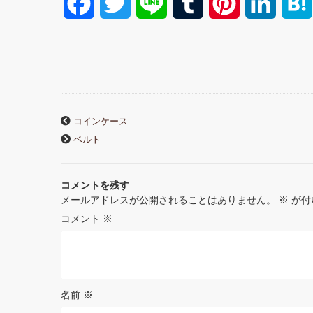
F
T
L
T
P
L
a
w
i
u
i
i
c
i
n
m
n
n
e
t
e
b
t
k
コインケース
b
t
l
e
e
ベルト
o
e
r
r
d
コメントを残す
o
r
e
I
メールアドレスが公開されることはありません。
※
が付
k
s
n
コメント
※
t
名前
※