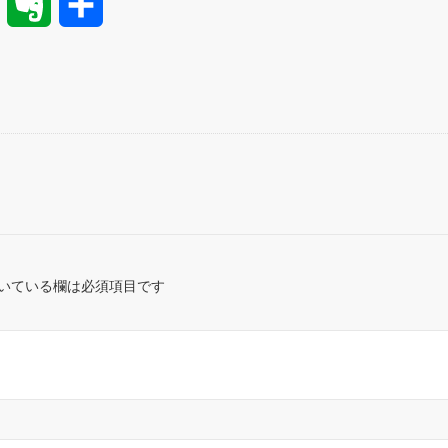
H
E
共
a
v
有
t
e
e
r
n
n
a
o
t
いている欄は必須項目です
e