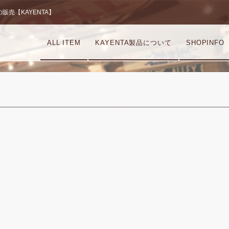
売【KAYENTA】
ALL ITEM
KAYENTA製品について
SHOPINFO