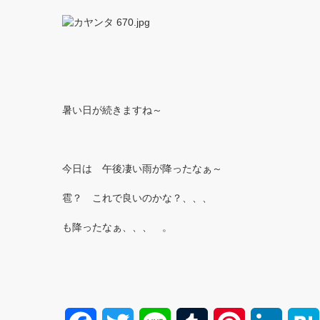
暑い日が続きますね～
今日は 午後凄い雨が降ったなぁ～
雹？ これで良いのかな？、、、
も降ったなぁ、、、 。