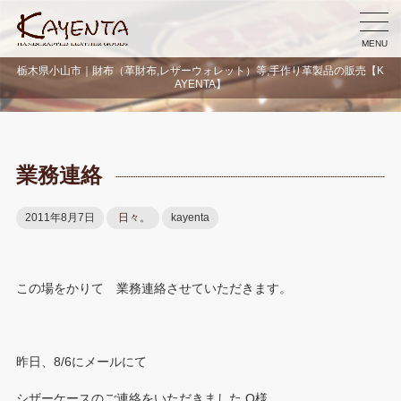
MENU
栃木県小山市｜財布（革財布,レザーウォレット）等,手作り革製品の販売【K
AYENTA】
業務連絡
2011年8月7日
日々。
kayenta
この場をかりて 業務連絡させていただきます。
昨日、8/6にメールにて
シザーケースのご連絡をいただきました O様。