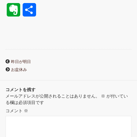
a
w
i
u
i
i
a
E
共
c
i
n
m
n
n
t
v
有
e
t
e
b
t
k
e
e
b
t
l
e
e
n
r
o
e
r
r
d
a
昨日が明日
n
お盆休み
o
r
e
I
o
k
s
n
コメントを残す
t
メールアドレスが公開されることはありません。
※
が付いてい
t
る欄は必須項目です
e
コメント
※