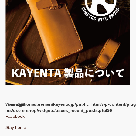
Warning
/home/bremen/kayenta.jp/public_html/wp-content/plug
ins/usc-e-shop/widgets/usces_recent_posts.php
59
Facebook
Stay home