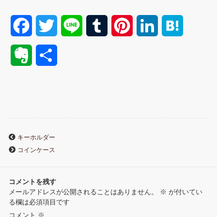
F
T
L
T
P
L
H
a
w
i
u
i
i
a
E
共
c
i
n
m
n
n
t
v
有
e
t
e
b
t
k
e
e
b
t
l
e
e
n
r
o
e
r
r
d
a
キーホルダー
n
コインケース
o
r
e
I
o
k
s
n
コメントを残す
t
メールアドレスが公開されることはありません。
※
が付いてい
t
る欄は必須項目です
e
コメント
※