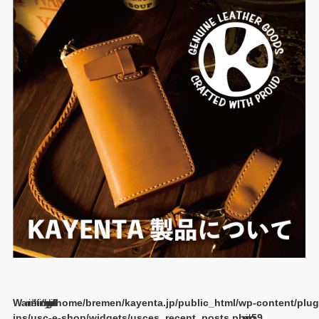
Warning
/home/bremen/kayenta.jp/public_html/wp-content/plug
ins/usc-e-shop/widgets/usces_recent_posts.php
59