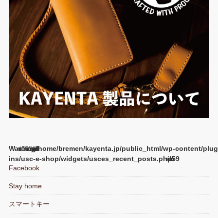
Warning
/home/bremen/kayenta.jp/public_html/wp-content/plug
ins/usc-e-shop/widgets/usces_recent_posts.php
59
Facebook
Stay home
スマートキー