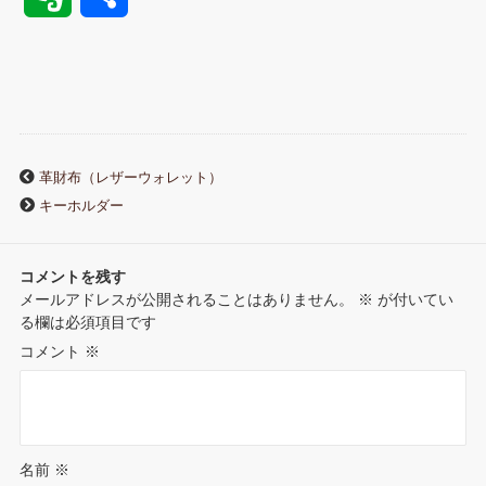
c
i
n
m
n
n
t
v
有
e
t
e
b
t
k
e
e
b
t
l
e
e
n
r
o
e
r
r
d
a
革財布（レザーウォレット）
n
キーホルダー
o
r
e
I
o
k
s
n
コメントを残す
t
メールアドレスが公開されることはありません。
※
が付いてい
t
る欄は必須項目です
e
コメント
※
名前
※