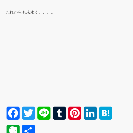
これからも末永く、、、。
F
T
L
T
P
L
H
a
w
i
u
i
i
a
E
共