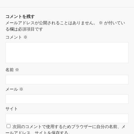
o
k
s
n
コメントを残す
t
メールアドレスが公開されることはありません。
※
が付いてい
t
る欄は必須項目です
e
コメント
※
名前
※
メール
※
サイト
次回のコメントで使用するためブラウザーに自分の名前、メ
ールアドレス、サイトを保存する。