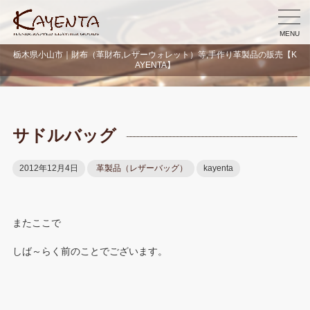
MENU
栃木県小山市｜財布（革財布,レザーウォレット）等,手作り革製品の販売【K
AYENTA】
サドルバッグ
2012年12月4日
革製品（レザーバッグ）
kayenta
またここで
しば～らく前のことでございます。