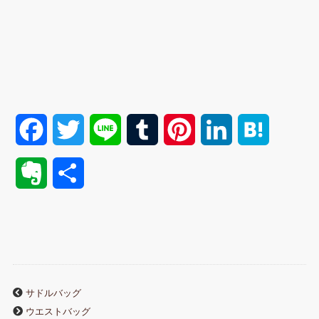
F
T
L
T
P
L
H
a
w
i
u
i
i
a
E
共
c
i
n
m
n
n
t
v
有
e
t
e
b
t
k
e
e
b
t
l
e
e
n
r
o
e
r
r
d
a
サドルバッグ
n
ウエストバッグ
o
r
e
I