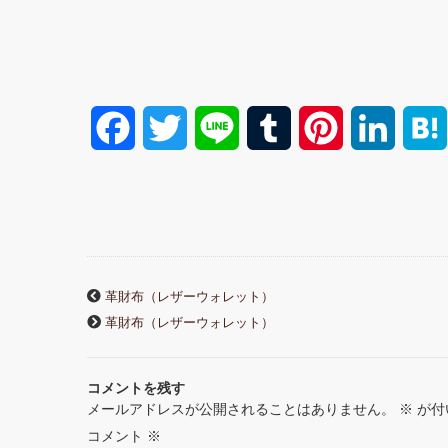
F
T
L
T
P
L
a
w
i
u
i
i
c
i
n
m
n
n
e
t
e
b
t
k
革財布（レザーウォレット）
b
t
l
e
e
革財布（レザーウォレット）
o
e
r
r
d
コメントを残す
o
r
e
I
メールアドレスが公開されることはありません。
※
が付
k
s
n
コメント
※