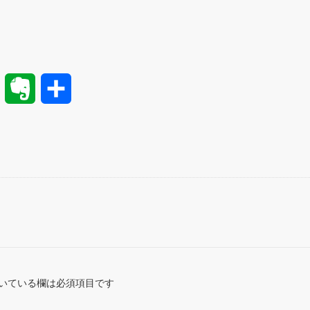
H
E
共
a
v
有
t
e
e
r
n
n
a
o
t
いている欄は必須項目です
e