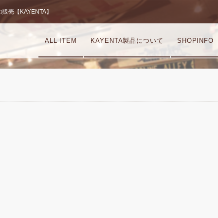
売【KAYENTA】
ALL ITEM
KAYENTA製品について
SHOPINFO