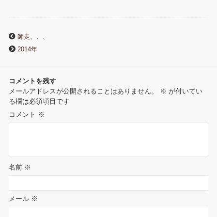
b
t
l
e
e
n
r
o
e
r
r
d
a
師走、、、
n
2014年
o
r
e
I
o
k
s
n
コメントを残す
t
メールアドレスが公開されることはありません。
※
が付いてい
t
る欄は必須項目です
e
コメント
※
名前
※
メール
※