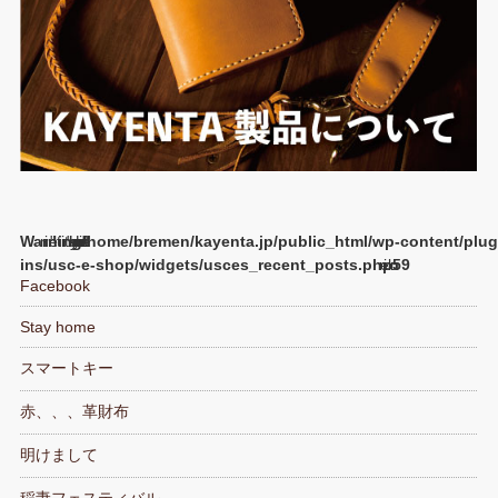
Warning
/home/bremen/kayenta.jp/public_html/wp-content/plug
ins/usc-e-shop/widgets/usces_recent_posts.php
59
Facebook
Stay home
スマートキー
赤、、、革財布
明けまして