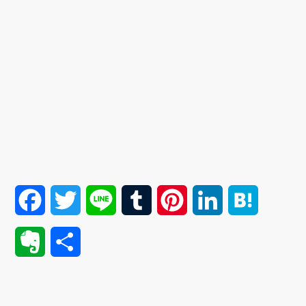
F
T
L
T
P
L
H
a
w
i
u
i
i
a
E
共
c
i
n
m
n
n
t
v
有
e
t
e
b
t
k
e
e