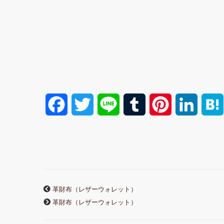
F
T
L
T
P
L
a
w
i
u
i
i
c
i
n
m
n
n
e
t
e
b
t
k
革財布（レザーウォレット）
b
t
l
e
e
革財布（レザーウォレット）
o
e
r
r
d