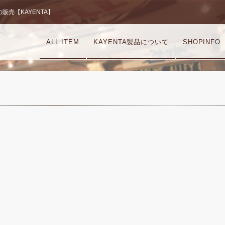
売【KAYENTA】
ALL ITEM
KAYENTA製品について
SHOPINFO