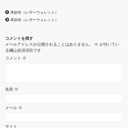
r
o
e
r
r
d
a
革財布（レザーウォレット）
n
革財布（レザーウォレット）
o
r
e
I
o
k
s
n
コメントを残す
t
メールアドレスが公開されることはありません。
※
が付いてい
t
る欄は必須項目です
e
コメント
※
名前
※
メール
※
サイト