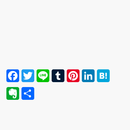
F
T
L
T
P
L
H
a
w
i
u
i
i
a
E
共
c
i
n
m
n
n
t
v
有
e
t
e
b
t
k
e
e
b
t
l
e
e
n