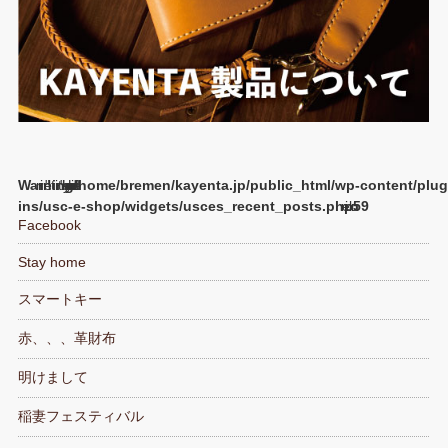
Warning
/home/bremen/kayenta.jp/public_html/wp-content/plug
ins/usc-e-shop/widgets/usces_recent_posts.php
59
Facebook
Stay home
スマートキー
赤、、、革財布
明けまして
稲妻フェスティバル