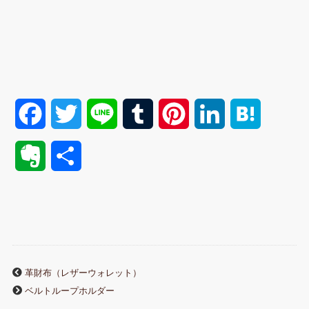
F
T
L
T
P
L
H
a
w
i
u
i
i
a
E
共
c
i
n
m
n
n
t
v
有
e
t
e
b
t
k
e
e
b
t
l
e
e
n
r
o
e
r
r
d
a
革財布（レザーウォレット）
n
ベルトループホルダー
o
r
e
I
o