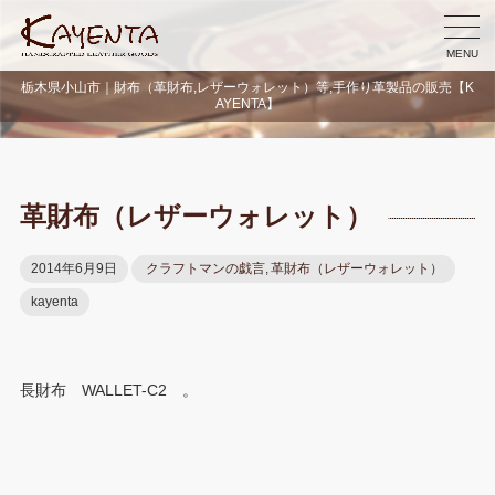
MENU
栃木県小山市｜財布（革財布,レザーウォレット）等,手作り革製品の販売【K
AYENTA】
革財布（レザーウォレット）
2014年6月9日
クラフトマンの戯言
,
革財布（レザーウォレット）
kayenta
長財布 WALLET-C2 。