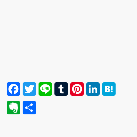
F
T
L
T
P
L
H
a
w
i
u
i
i
a
E
共
c
i
n
m
n
n
t
v
有
e
t
e
b
t
k
e
e