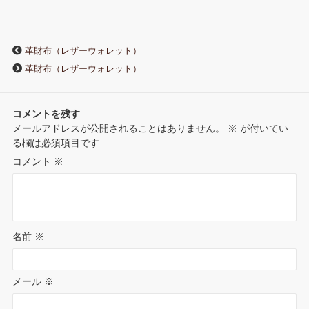
b
t
l
e
e
n
r
o
e
r
r
d
a
革財布（レザーウォレット）
n
革財布（レザーウォレット）
o
r
e
I
o
k
s
n
コメントを残す
t
メールアドレスが公開されることはありません。
※
が付いてい
t
る欄は必須項目です
e
コメント
※
名前
※
メール
※