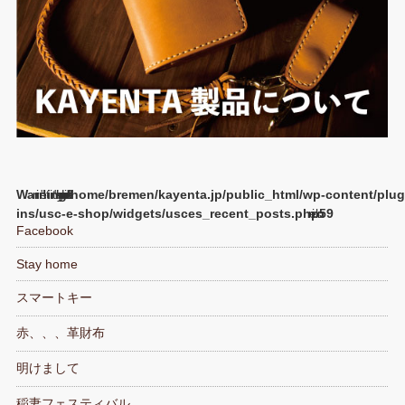
Warning
/home/bremen/kayenta.jp/public_html/wp-content/plug
ins/usc-e-shop/widgets/usces_recent_posts.php
59
Facebook
Stay home
スマートキー
赤、、、革財布
明けまして
稲妻フェスティバル