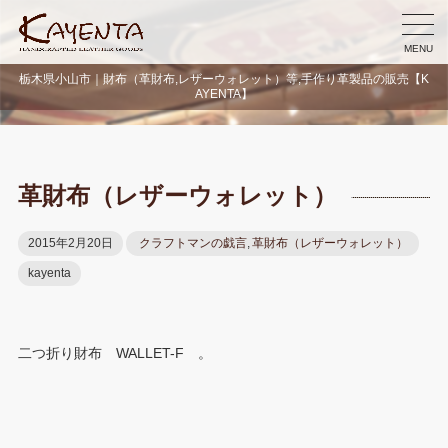
MENU
栃木県小山市｜財布（革財布,レザーウォレット）等,手作り革製品の販売【K
AYENTA】
革財布（レザーウォレット）
2015年2月20日
クラフトマンの戯言
,
革財布（レザーウォレット）
kayenta
二つ折り財布 WALLET-F 。