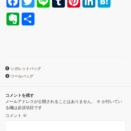
F
T
L
T
P
L
H
a
w
i
u
i
i
a
E
共
c
i
n
m
n
n
t
v
有
e
t
e
b
t
k
e
e
b
t
l
e
e
n
r
o
e
r
r
d
a
シガレットバッグ
n
ツールバッグ
o
r
e
I
o
k
s
n
コメントを残す
t
メールアドレスが公開されることはありません。
※
が付いてい
t
る欄は必須項目です
e
コメント
※