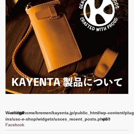
Warning
/home/bremen/kayenta.jp/public_html/wp-content/plug
ins/usc-e-shop/widgets/usces_recent_posts.php
59
Facebook