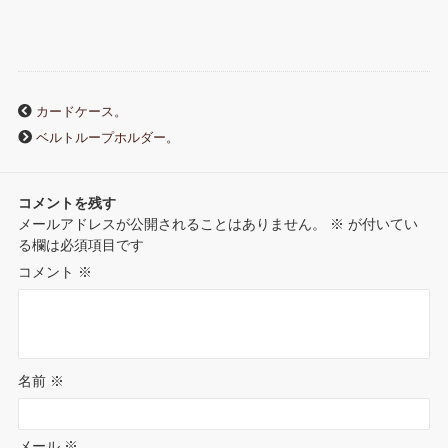
e
t
e
b
t
k
e
e
b
t
l
e
e
n
r
o
e
r
r
d
a
カードケース。
n
ベルトループホルダー。
o
r
e
I
o
k
s
n
コメントを残す
t
メールアドレスが公開されることはありません。
※
が付いてい
t
る欄は必須項目です
e
コメント
※
名前
※
メール
※