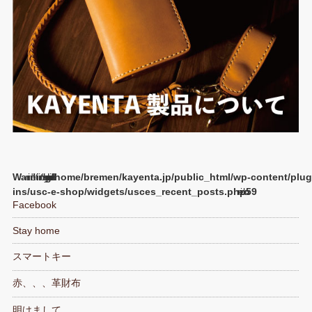
Warning
/home/bremen/kayenta.jp/public_html/wp-content/plug
ins/usc-e-shop/widgets/usces_recent_posts.php
59
Facebook
Stay home
スマートキー
赤、、、革財布
明けまして