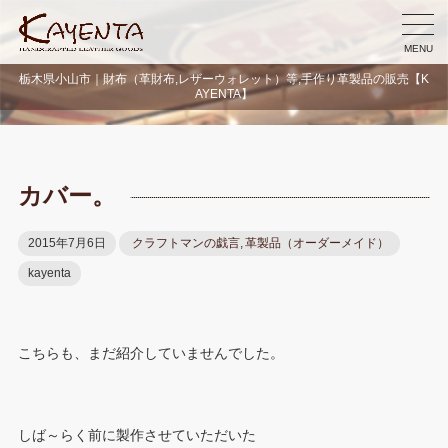
MENU
栃木県小山市｜財布（革財布,レザーウォレット）等,手作り革製品の販売【K
AYENTA】
カバー。
2015年7月6日
クラフトマンの戯言
,
革製品（オーダーメイド）
kayenta
こちらも、まだ紹介していませんでした。
しば～らく前に製作させていただいた