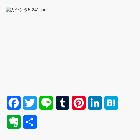
F
T
L
T
P
L
H
a
w
i
u
i
i
a
E
共
c
i
n
m
n
n
t
v
有