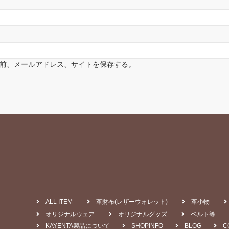
前、メールアドレス、サイトを保存する。
ALL ITEM
革財布(レザーウォレット)
革小物
オリジナルウェア
オリジナルグッズ
ベルト等
KAYENTA製品について
SHOPINFO
BLOG
C