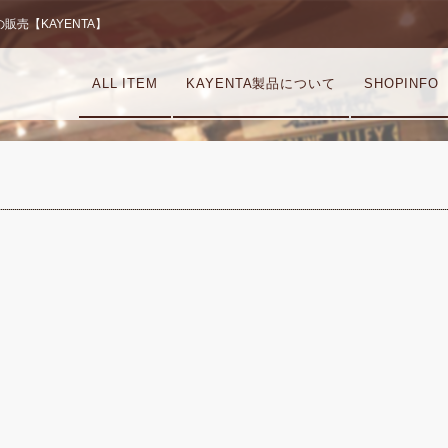
売【KAYENTA】
ALL ITEM
KAYENTA製品について
SHOPINFO