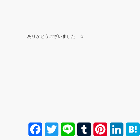
ありがとうございました ☆
F
T
L
T
P
L