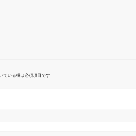
a
v
有
t
e
e
r
n
n
a
o
t
いている欄は必須項目です
e