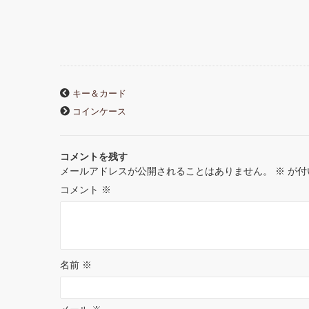
a
w
i
u
i
i
c
i
n
m
n
n
e
t
e
b
t
k
キー＆カード
b
t
l
e
e
コインケース
o
e
r
r
d
コメントを残す
o
r
e
I
メールアドレスが公開されることはありません。
※
が付
k
s
n
コメント
※
t
名前
※