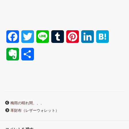
F
T
L
T
P
L
H
a
w
i
u
i
i
a
E
共
c
i
n
m
n
n
t
v
有
e
t
e
b
t
k
e
e
b
t
l
e
e
n
r
o
e
r
r
d
a
梅雨の晴れ間、、、
n
革財布（レザーウォレット）
o
r
e
I
o
k
s
n