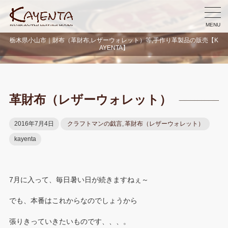
MENU
栃木県小山市｜財布（革財布,レザーウォレット）等,手作り革製品の販売【K
AYENTA】
革財布（レザーウォレット）
2016年7月4日
クラフトマンの戯言
,
革財布（レザーウォレット）
kayenta
7月に入って、毎日暑い日が続きますねぇ～
でも、本番はこれからなのでしょうから
張りきっていきたいものです、、、。