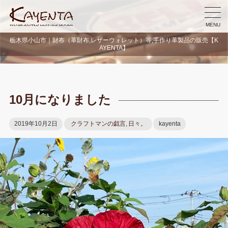
MENU
栃木県小山市｜財布（革財布,レザーウォレット）等,手作り革製品の販売【K
AYENTA】
10月になりました
2019年10月2日
クラフトマンの戯言
,
日々。
kayenta