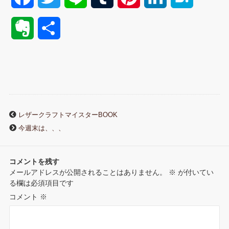
a
w
i
u
i
i
a
E
共
c
i
n
m
n
n
t
v
有
e
t
e
b
t
k
e
e
b
t
l
e
e
n
r
o
e
r
r
d
a
レザークラフトマイスターBOOK
n
今週末は、、、
o
r
e
I
o
k
s
n
コメントを残す
t
メールアドレスが公開されることはありません。
※
が付いてい
t
る欄は必須項目です
e
コメント
※