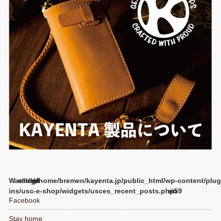
Warning
/home/bremen/kayenta.jp/public_html/wp-content/plug
ins/usc-e-shop/widgets/usces_recent_posts.php
59
Facebook
Stay home