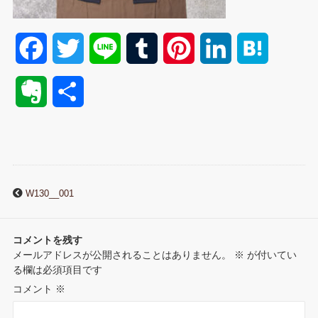
F
T
L
T
P
L
H
a
w
i
u
i
i
a
E
共
c
i
n
m
n
n
t
v
有
e
t
e
b
t
k
e
e
b
t
l
e
e
n
r
W130__001
o
e
r
r
d
a
n
o
r
e
I
コメントを残す
o
メールアドレスが公開されることはありません。
※
が付いてい
k
s
n
る欄は必須項目です
t
コメント
※
t
e