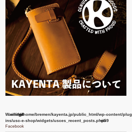
Warning
/home/bremen/kayenta.jp/public_html/wp-content/plug
ins/usc-e-shop/widgets/usces_recent_posts.php
59
Facebook