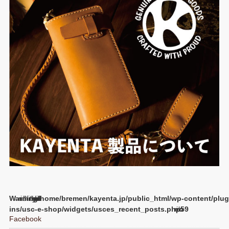
Warning
/home/bremen/kayenta.jp/public_html/wp-content/plug
ins/usc-e-shop/widgets/usces_recent_posts.php
59
Facebook