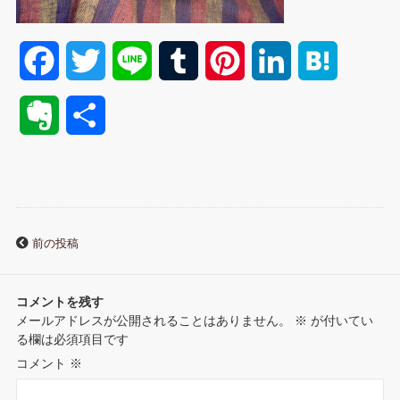
F
T
L
T
P
L
H
a
w
i
u
i
i
a
E
共
c
i
n
m
n
n
t
v
有
e
t
e
b
t
k
e
e
b
t
l
e
e
n
r
前の投稿
o
e
r
r
d
a
n
o
r
e
I
コメントを残す
o
メールアドレスが公開されることはありません。
※
が付いてい
k
s
n
る欄は必須項目です
t
コメント
※
t
e