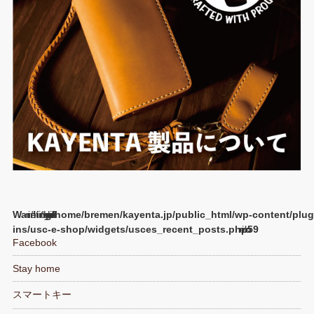
Warning
/home/bremen/kayenta.jp/public_html/wp-content/plug
ins/usc-e-shop/widgets/usces_recent_posts.php
59
Facebook
Stay home
スマートキー