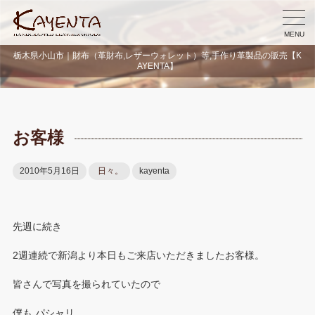
MENU
栃木県小山市｜財布（革財布,レザーウォレット）等,手作り革製品の販売【K
AYENTA】
お客様
2010年5月16日
日々。
kayenta
先週に続き
2週連続で新潟より本日もご来店いただきましたお客様。
皆さんで写真を撮られていたので
僕も パシャリ。