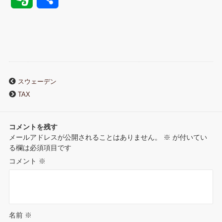
c
i
n
m
n
n
t
v
有
e
t
e
b
t
k
e
e
b
t
l
e
e
n
r
o
e
r
r
d
a
スウェーデン
n
TAX
o
r
e
I
o
k
s
n
コメントを残す
t
メールアドレスが公開されることはありません。
※
が付いてい
t
る欄は必須項目です
e
コメント
※
名前
※